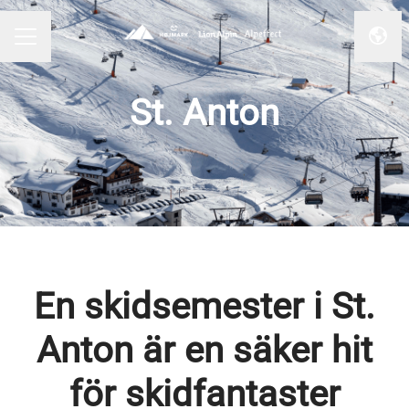
Byt 
KARRIÄRMENY
St. Anton
En skidsemester i St.
Anton är en säker hit
för skidfantaster