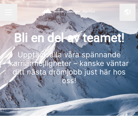
Byt 
KARRIÄRMENY
Bli en del av teamet!
Upptäck alla våra spännande
karriärmöjligheter – kanske väntar
ditt nästa drömjobb just här hos
oss!